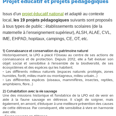
Projet éducatif et projets pédagogiques
Issus d'un
projet éducatif national
et adapté au contexte
local,
les 19 projets pédagogiques
suivants sont proposés
à tous types de public : établissements scolaires (de la
maternelle à l'enseignement supérieur), ALSH, ALAE, CVL,
IME, EHPAD, hopitaux, campings, CE, OT, etc.
1) Connaissance et conservation du patrimoine naturel
Historiquement, la LPO a placé l’Oiseau au centre de ses actions de
connaissance et de protection. Depuis 2012, elle a fait évoluer son
objet social et sensibilise à l’ensemble de la biodiversité, de ses
écosystèmes et des espèces qui les habitent.
• Les différents milieux naturels (espaces naturels protégés, zones
humides, forêt, milieu marin ou montagneux, milieu urbain...)
• Les différentes espèces (oiseaux, mammifères, insectes, reptiles,
amphibiens, flore...)
2) Cohabitation avec la vie sauvage
Une des missions historique et fondatrice de la LPO est de venir en
aide à la faune sauvage en détresse. Il s’agit de soigner, mais
également, en amont, d’éduquer à une meilleure prévention des causes
de cette détresse. Par conséquent, elle sensibilise à vivre en harmonie
avec elle.